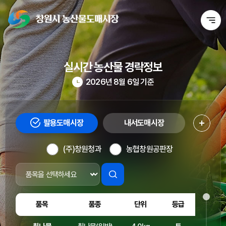
실시간 농산물 경락정보
2026년 8월 6일 기준
팔용도매시장
내서도매시장
(주)창원청과
농협창원공판장
품목
품종
단위
등급
경락가