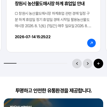
창원시 농산물도매시장 하계 휴업일 안내
수박
수박(일반)
5.0kg
특
4500
□ 창원시 농산물도매시장 하계휴업 관련 경매 일정 구
수박
수박(일반)
5.0kg
특
6000
분 하계 휴업일 정기 휴업일 경매 시작일 팔용농산물도
매시장 2026. 8. 1.(토) (1일간) 매주 일요일 2026. 8. 2.
수박
수박(일반)
5.0kg
특
3000
(일) 2026. 8. 3.(월) 내서농산물도매시장
2026-07-14 15:25:22
수박
수박(일반)
6.0kg
특
8000
수박
수박(일반)
7.0kg
특
10700
수박
수박(일반)
8.0kg
특
11800
수박
수박(일반)
9.0kg
특
12500
수박
수박(일반)
10.0kg
특
14000
투명하고 안전한 유통환경을 제공합니다.
수박
수박(일반)
11.0kg
특
15000
수박
수박(일반)
12.0kg
특
15000