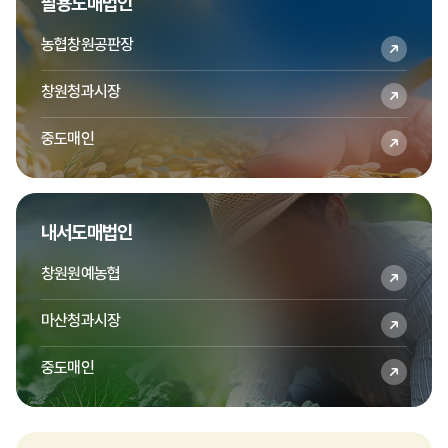
팔용도매법인
수박
수박(일반)
4.0kg
특
2000
농협창원공판장
수박
수박(일반)
4.0kg
특
3000
창원청과시장
수박
수박(일반)
4.0kg
특
5500
중도매인
수박
수박(일반)
4.0kg
특
2000
수박
수박(일반)
5.0kg
특
4500
내서도매법인
수박
수박(일반)
6.0kg
특
7700
창원원예농협
수박
수박(일반)
7.0kg
특
9500
마산청과시장
수박
수박(일반)
8.0kg
특
10800
중도매인
수박
수박(일반)
8.0kg
특
10800